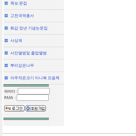
족보.문집
고전국역총서
화갑 정년 기념논문집
사상계
사진앨범및.졸업앨범
뿌리깊은나무
아주작은크기 미니북 모음책
아이디 :
PASS :