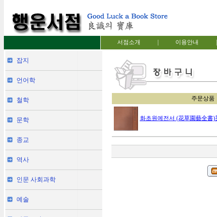
서점소개
|
이용안내
|
잡지
언어학
주문상품
철학
화초원예전서 (花草園藝全書)英崙
문학
종교
역사
인문 사회과학
예술