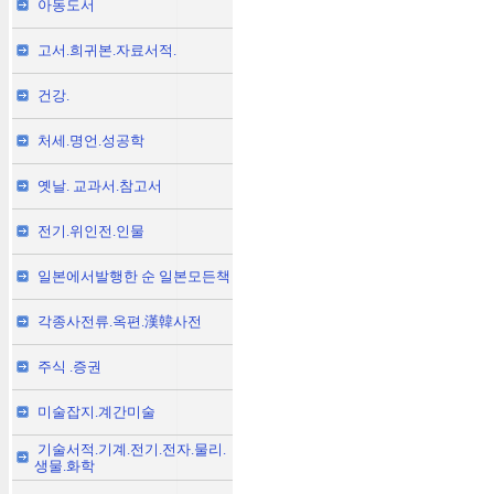
아동도서
고서.희귀본.자료서적.
건강.
처세.명언.성공학
옛날. 교과서.참고서
전기.위인전.인물
일본에서발행한 순 일본모든책
각종사전류.옥편.漢韓사전
주식 .증권
미술잡지.계간미술
기술서적.기계.전기.전자.물리.
생물.화학