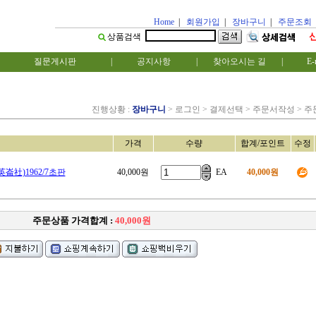
Home
|
회원가입
|
장바구니
|
주문조회
상품검색
질문게시판
|
공지사항
|
찾아오시는 길
|
E-
진행상황 :
장바구니
> 로그인 > 결제선택 > 주문서작성 > 
가격
수량
합계/포인트
수정
社)1962/7초판
40,000원
EA
40,000원
주문상품 가격합계 :
40,000원