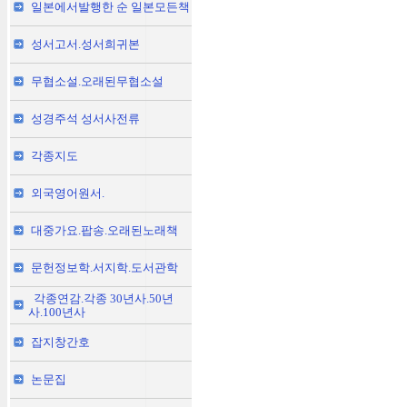
일본에서발행한 순 일본모든책
성서고서.성서희귀본
무협소설.오래된무협소설
성경주석 성서사전류
각종지도
외국영어원서.
대중가요.팝송.오래된노래책
문헌정보학.서지학.도서관학
각종연감.각종 30년사.50년
사.100년사
잡지창간호
논문집