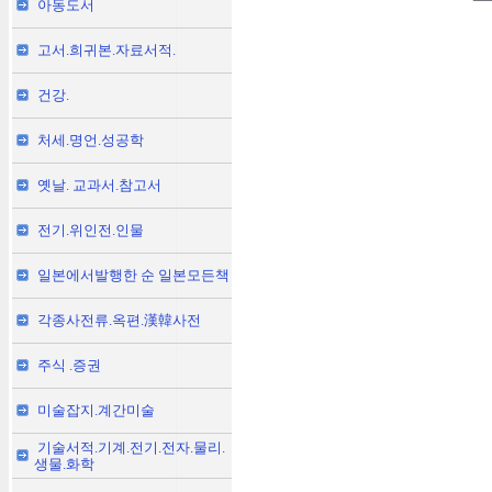
아동도서
고서.희귀본.자료서적.
건강.
처세.명언.성공학
옛날. 교과서.참고서
전기.위인전.인물
일본에서발행한 순 일본모든책
각종사전류.옥편.漢韓사전
주식 .증권
미술잡지.계간미술
기술서적.기계.전기.전자.물리.
생물.화학