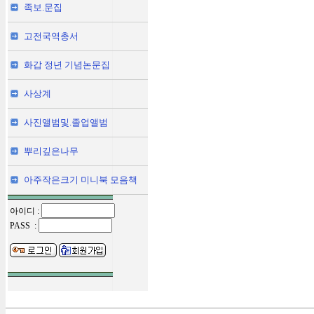
족보.문집
고전국역총서
화갑 정년 기념논문집
사상계
사진앨범및.졸업앨범
뿌리깊은나무
아주작은크기 미니북 모음책
아이디 :
PASS :