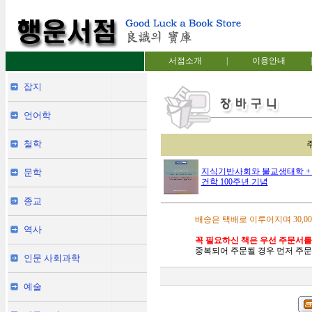
서점소개
|
이용안내
|
잡지
언어학
철학
지식기반사회와 불교생태학 + D
문학
건학 100주년 기념
종교
배송은 택배로 이루어지며 30,0
역사
꼭 필요하신 책은 우선 주문서를
중복되어 주문될 경우 먼저 주문
인문 사회과학
예술