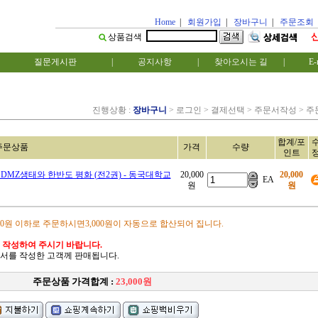
Home
|
회원가입
|
장바구니
|
주문조회
상품검색
질문게시판
|
공지사항
|
찾아오시는 길
|
E-
진행상황 :
장바구니
> 로그인 > 결제선택 > 주문서작성 > 
합계/포
주문상품
가격
수량
인트
MZ생태와 한반도 평화 (전2권) - 동국대학교
20,000
20,000
EA
원
원
00원 이하로 주문하시면3,000원이 자동으로 합산되어 집니다.
 작성하여 주시기 바랍니다.
서를 작성한 고객께 판매됩니다.
주문상품 가격합계 :
23,000원