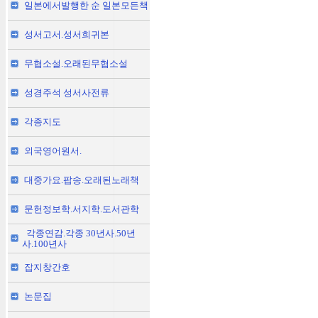
일본에서발행한 순 일본모든책
성서고서.성서희귀본
무협소설.오래된무협소설
성경주석 성서사전류
각종지도
외국영어원서.
대중가요.팝송.오래된노래책
문헌정보학.서지학.도서관학
각종연감.각종 30년사.50년
사.100년사
잡지창간호
논문집