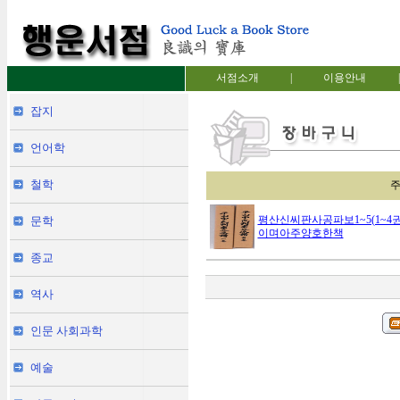
서점소개
|
이용안내
|
잡지
언어학
철학
평산신씨판사공파보1~5(1~4
문학
이며아주양호한책
종교
역사
인문 사회과학
예술