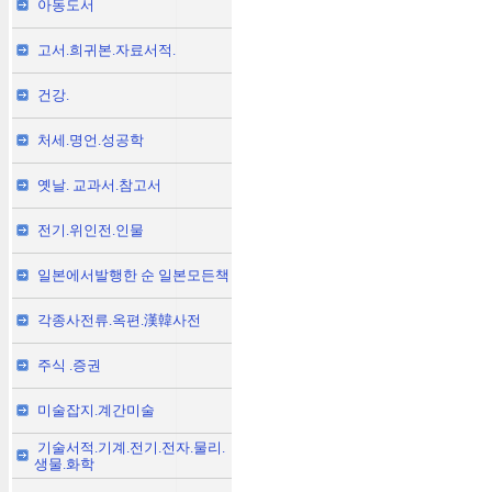
아동도서
고서.희귀본.자료서적.
건강.
처세.명언.성공학
옛날. 교과서.참고서
전기.위인전.인물
일본에서발행한 순 일본모든책
각종사전류.옥편.漢韓사전
주식 .증권
미술잡지.계간미술
기술서적.기계.전기.전자.물리.
생물.화학