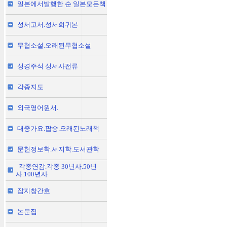
일본에서발행한 순 일본모든책
성서고서.성서희귀본
무협소설.오래된무협소설
성경주석 성서사전류
각종지도
외국영어원서.
대중가요.팝송.오래된노래책
문헌정보학.서지학.도서관학
각종연감.각종 30년사.50년
사.100년사
잡지창간호
논문집