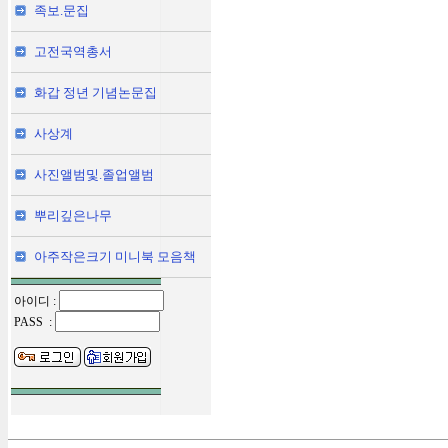
족보.문집
고전국역총서
화갑 정년 기념논문집
사상계
사진앨범및.졸업앨범
뿌리깊은나무
아주작은크기 미니북 모음책
아이디 :
PASS :