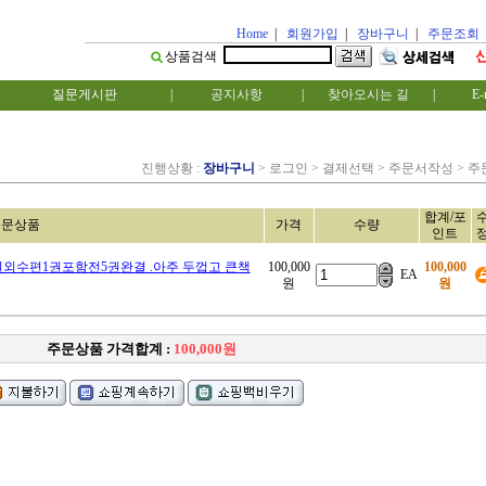
Home
|
회원가입
|
장바구니
|
주문조회
상품검색
질문게시판
|
공지사항
|
찾아오시는 길
|
E-
진행상황 :
장바구니
> 로그인 > 결제선택 > 주문서작성 > 
합계/포
주문상품
가격
수량
인트
권외수편1권포함전5권완결 .아주 두껍고 큰책
100,000
100,000
EA
원
원
주문상품 가격합계 :
100,000원