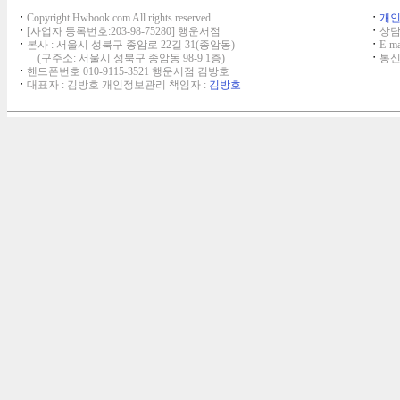
ㆍ
Copyright Hwbook.com All rights reserved
ㆍ
개
ㆍ
[사업자 등록번호:203-98-75280] 행운서점
ㆍ
상담,
ㆍ
본사 : 서울시 성북구 종암로 22길 31(종암동)
ㆍ
E-ma
(구주소: 서울시 성북구 종암동 98-9 1층)
ㆍ
통신
ㆍ
핸드폰번호 010-9115-3521 행운서점 김방호
ㆍ
대표자 : 김방호 개인정보관리 책임자 :
김방호