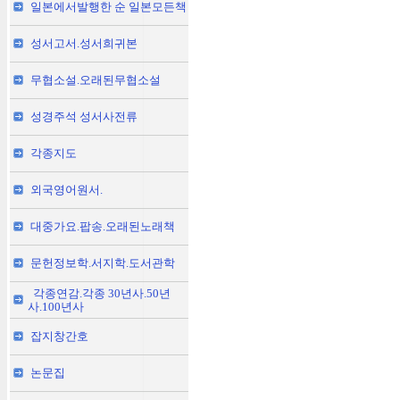
일본에서발행한 순 일본모든책
성서고서.성서희귀본
무협소설.오래된무협소설
성경주석 성서사전류
각종지도
외국영어원서.
대중가요.팝송.오래된노래책
문헌정보학.서지학.도서관학
각종연감.각종 30년사.50년
사.100년사
잡지창간호
논문집