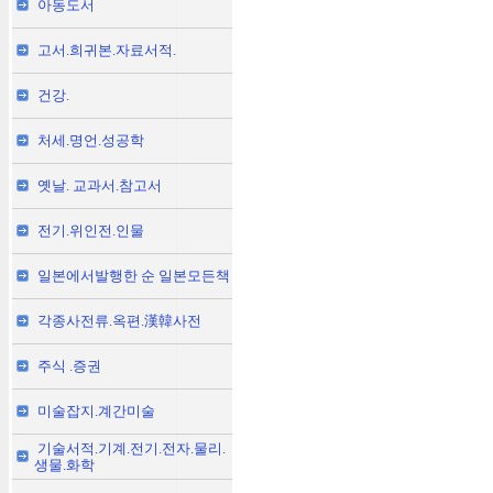
아동도서
고서.희귀본.자료서적.
건강.
처세.명언.성공학
옛날. 교과서.참고서
전기.위인전.인물
일본에서발행한 순 일본모든책
각종사전류.옥편.漢韓사전
주식 .증권
미술잡지.계간미술
기술서적.기계.전기.전자.물리.
생물.화학