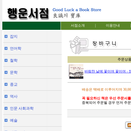
서점소개
|
이용안내
|
잡지
언어학
주문상
철학
바람찬 날에 꽃이여 꽃이여 - 장
문학
종교
배송은 택배로 이루어지며 30,0
역사
꼭 필요하신 책은 우선 주문서를
중복되어 주문될 경우 먼저 주문
인문 사회과학
예술