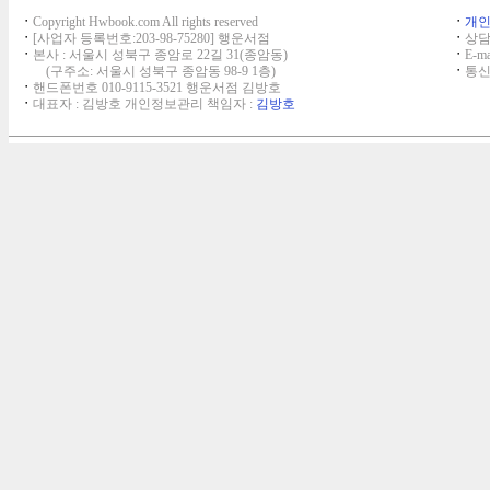
ㆍ
Copyright Hwbook.com All rights reserved
ㆍ
개
ㆍ
[사업자 등록번호:203-98-75280] 행운서점
ㆍ
상담,
ㆍ
본사 : 서울시 성북구 종암로 22길 31(종암동)
ㆍ
E-ma
(구주소: 서울시 성북구 종암동 98-9 1층)
ㆍ
통신
ㆍ
핸드폰번호 010-9115-3521 행운서점 김방호
ㆍ
대표자 : 김방호 개인정보관리 책임자 :
김방호