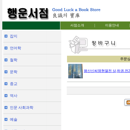
서점소개
|
이용안내
|
잡지
언어학
주문
철학
평산신씨명현열전 상,하권.전2
문학
종교
역사
인문 사회과학
예술