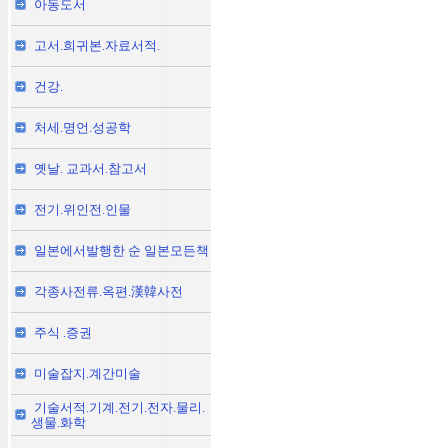
아동도서
고서.희귀본.자료서적.
건강.
처세.명언.성공학
옛날. 교과서.참고서
전기.위인전.인물
일본에서발행한 순 일본모든책
각종사전류.옥편.漢韓사전
주식 .증권
미술잡지.계간미술
기술서적.기계.전기.전자.물리.
생물.화학