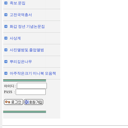
족보.문집
고전국역총서
화갑 정년 기념논문집
사상계
사진앨범및.졸업앨범
뿌리깊은나무
아주작은크기 미니북 모음책
아이디 :
PASS :