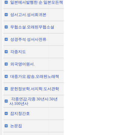
일본에서발행한 순 일본모든책
성서고서.성서희귀본
무협소설.오래된무협소설
성경주석 성서사전류
각종지도
외국영어원서.
대중가요.팝송.오래된노래책
문헌정보학.서지학.도서관학
각종연감.각종 30년사.50년
사.100년사
잡지창간호
논문집