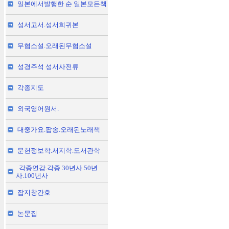
일본에서발행한 순 일본모든책
성서고서.성서희귀본
무협소설.오래된무협소설
성경주석 성서사전류
각종지도
외국영어원서.
대중가요.팝송.오래된노래책
문헌정보학.서지학.도서관학
각종연감.각종 30년사.50년
사.100년사
잡지창간호
논문집