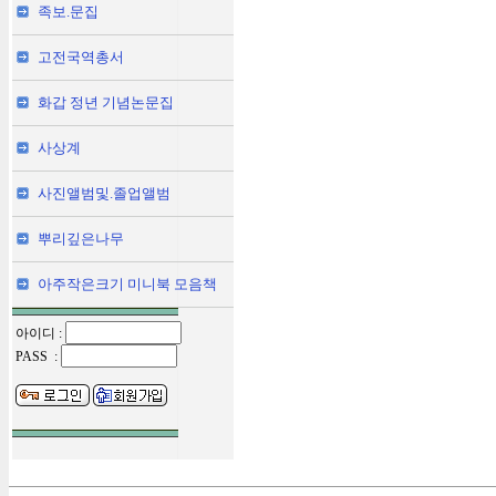
족보.문집
고전국역총서
화갑 정년 기념논문집
사상계
사진앨범및.졸업앨범
뿌리깊은나무
아주작은크기 미니북 모음책
아이디 :
PASS :