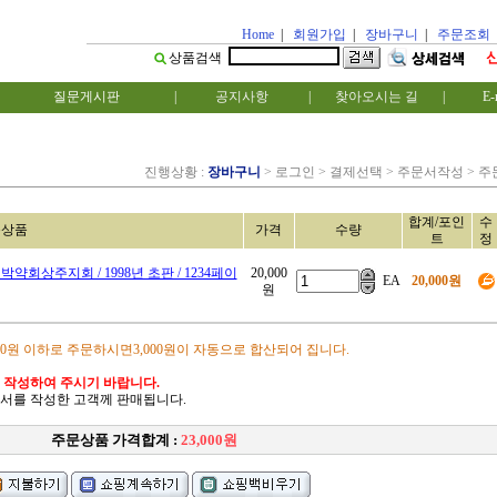
Home
|
회원가입
|
장바구니
|
주문조회
상품검색
질문게시판
|
공지사항
|
찾아오시는 길
|
E-
진행상황 :
장바구니
> 로그인 > 결제선택 > 주문서작성 > 
합계/포인
수
문상품
가격
수량
트
정
약회상주지회 / 1998년 초판 / 1234페이
20,000
EA
20,000원
원
00원 이하로 주문하시면3,000원이 자동으로 합산되어 집니다.
 작성하여 주시기 바랍니다.
서를 작성한 고객께 판매됩니다.
주문상품 가격합계 :
23,000원