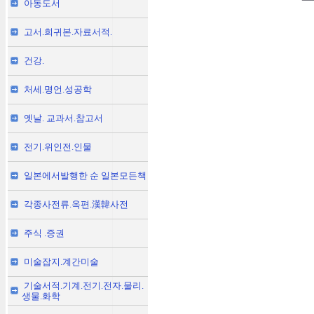
아동도서
고서.희귀본.자료서적.
건강.
처세.명언.성공학
옛날. 교과서.참고서
전기.위인전.인물
일본에서발행한 순 일본모든책
각종사전류.옥편.漢韓사전
주식 .증권
미술잡지.계간미술
기술서적.기계.전기.전자.물리.
생물.화학