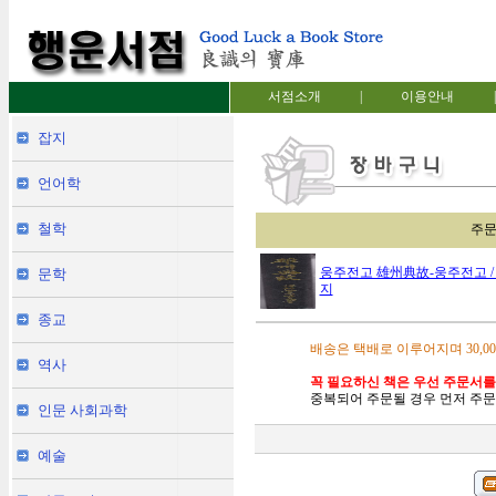
서점소개
|
이용안내
|
잡지
언어학
철학
주
웅주전고 雄州典故-웅주전고 / 박
문학
지
종교
배송은 택배로 이루어지며 30,0
역사
꼭 필요하신 책은 우선 주문서를
중복되어 주문될 경우 먼저 주문
인문 사회과학
예술