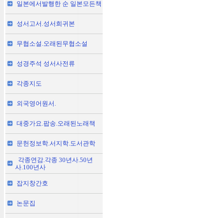
일본에서발행한 순 일본모든책
성서고서.성서희귀본
무협소설.오래된무협소설
성경주석 성서사전류
각종지도
외국영어원서.
대중가요.팝송.오래된노래책
문헌정보학.서지학.도서관학
각종연감.각종 30년사.50년
사.100년사
잡지창간호
논문집