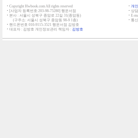
ㆍ
Copyright Hwbook.com All rights reserved
ㆍ
개
ㆍ
[사업자 등록번호:203-98-75280] 행운서점
ㆍ
상담,
ㆍ
본사 : 서울시 성북구 종암로 22길 31(종암동)
ㆍ
E-ma
(구주소: 서울시 성북구 종암동 98-9 1층)
ㆍ
통신
ㆍ
핸드폰번호 010-9115-3521 행운서점 김방호
ㆍ
대표자 : 김방호 개인정보관리 책임자 :
김방호