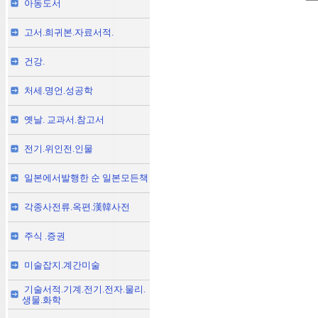
아동도서
고서.희귀본.자료서적.
건강.
처세.명언.성공학
옛날. 교과서.참고서
전기.위인전.인물
일본에서발행한 순 일본모든책
각종사전류.옥편.漢韓사전
주식 .증권
미술잡지.계간미술
기술서적.기계.전기.전자.물리.
생물.화학