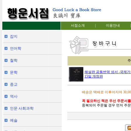
서점소개
|
이용안내
|
잡지
언어학
철학
주
해설판 공동번역 성서 -국제가톨
문학
15일 개정판
종교
배송은 택배로 이루어지며 30,0
역사
꼭 필요하신 책은 우선 주문서를
중복되어 주문될 경우 먼저 주문
인문 사회과학
예술