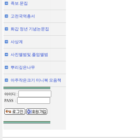
족보.문집
고전국역총서
화갑 정년 기념논문집
사상계
사진앨범및.졸업앨범
뿌리깊은나무
아주작은크기 미니북 모음책
아이디 :
PASS :