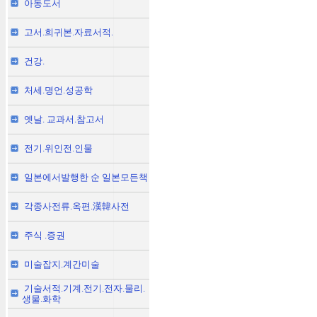
아동도서
고서.희귀본.자료서적.
건강.
처세.명언.성공학
옛날. 교과서.참고서
전기.위인전.인물
일본에서발행한 순 일본모든책
각종사전류.옥편.漢韓사전
주식 .증권
미술잡지.계간미술
기술서적.기계.전기.전자.물리.
생물.화학