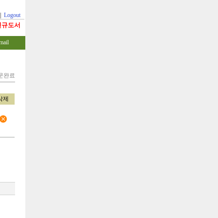
|
Logout
신규도서
mail
주문완료
삭제