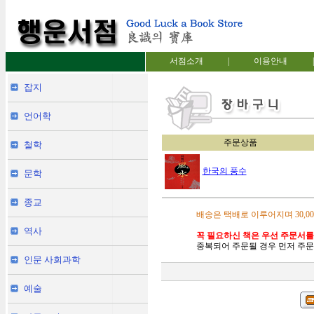
서점소개
|
이용안내
|
잡지
언어학
주문상품
철학
한국의 풍수
문학
종교
배송은 택배로 이루어지며 30,0
역사
꼭 필요하신 책은 우선 주문서를
중복되어 주문될 경우 먼저 주문
인문 사회과학
예술