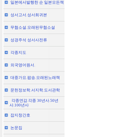
일본에서발행한 순 일본모든책
성서고서.성서희귀본
무협소설.오래된무협소설
성경주석 성서사전류
각종지도
외국영어원서.
대중가요.팝송.오래된노래책
문헌정보학.서지학.도서관학
각종연감.각종 30년사.50년
사.100년사
잡지창간호
논문집