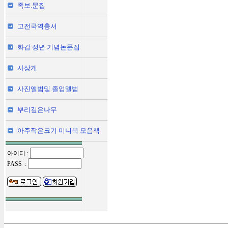
족보.문집
고전국역총서
화갑 정년 기념논문집
사상계
사진앨범및.졸업앨범
뿌리깊은나무
아주작은크기 미니북 모음책
아이디 :
PASS :