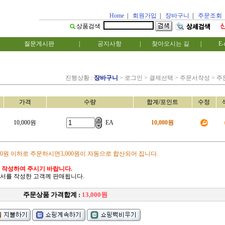
Home
|
회원가입
|
장바구니
|
주문조회
상품검색
질문게시판
|
공지사항
|
찾아오시는 길
|
E-
진행상황 :
장바구니
> 로그인 > 결제선택 > 주문서작성 > 
가격
수량
합계/포인트
수정
10,000원
EA
10,000원
00원 이하로 주문하시면3,000원이 자동으로 합산되어 집니다.
 작성하여 주시기 바랍니다.
서를 작성한 고객께 판매됩니다.
주문상품 가격합계 :
13,000원