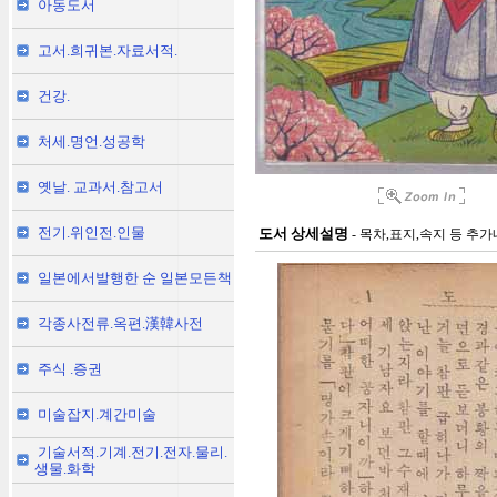
아동도서
고서.희귀본.자료서적.
건강.
처세.명언.성공학
옛날. 교과서.참고서
전기.위인전.인물
도서 상세설명
- 목차,표지,속지 등 추
일본에서발행한 순 일본모든책
각종사전류.옥편.漢韓사전
주식 .증권
미술잡지.계간미술
기술서적.기계.전기.전자.물리.
생물.화학