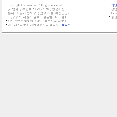
ㆍ
Copyright Hwbook.com All rights reserved
ㆍ
개
ㆍ
[사업자 등록번호:203-98-75280] 행운서점
ㆍ
상담,
ㆍ
본사 : 서울시 성북구 종암로 22길 31(종암동)
ㆍ
E-ma
(구주소: 서울시 성북구 종암동 98-9 1층)
ㆍ
통신
ㆍ
핸드폰번호 010-9115-3521 행운서점 김방호
ㆍ
대표자 : 김방호 개인정보관리 책임자 :
김방호