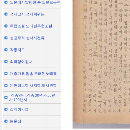
일본에서발행한 순 일본모든책
성서고서.성서희귀본
무협소설.오래된무협소설
성경주석 성서사전류
각종지도
외국영어원서.
대중가요.팝송.오래된노래책
문헌정보학.서지학.도서관학
각종연감.각종 30년사.50년
사.100년사
잡지창간호
논문집