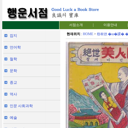
서점소개
|
이용안내
|
현재위치
:
HOME
>
怨좎꽌.�ш�蹂�.
잡지
언어학
철학
문학
종교
역사
인문 사회과학
예술