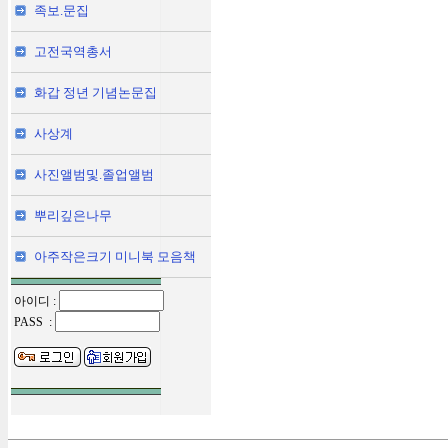
족보.문집
고전국역총서
화갑 정년 기념논문집
사상계
사진앨범및.졸업앨범
뿌리깊은나무
아주작은크기 미니북 모음책
아이디 :
PASS :