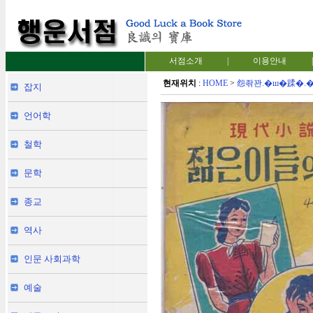
서점소개
|
이용안내
|
현재위치
:
HOME
>
怨좎꽌.�ш�蹂�.
잡지
언어학
철학
문학
종교
역사
인문 사회과학
예술