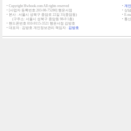
ㆍ
Copyright Hwbook.com All rights reserved
ㆍ
개
ㆍ
[사업자 등록번호:203-98-75280] 행운서점
ㆍ
상담,
ㆍ
본사 : 서울시 성북구 종암로 22길 31(종암동)
ㆍ
E-ma
(구주소: 서울시 성북구 종암동 98-9 1층)
ㆍ
통신
ㆍ
핸드폰번호 010-9115-3521 행운서점 김방호
ㆍ
대표자 : 김방호 개인정보관리 책임자 :
김방호