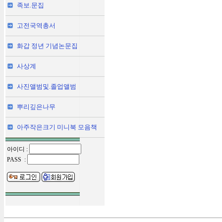
족보.문집
고전국역총서
화갑 정년 기념논문집
사상계
사진앨범및.졸업앨범
뿌리깊은나무
아주작은크기 미니북 모음책
아이디 :
PASS :