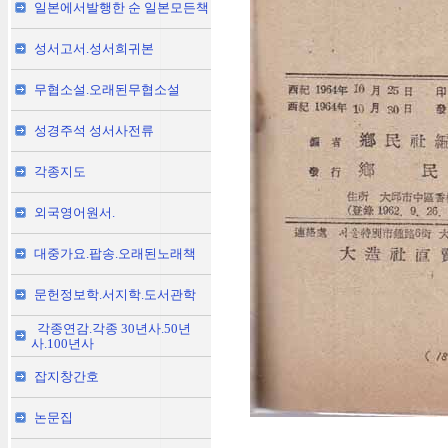
일본에서발행한 순 일본모든책
성서고서.성서희귀본
무협소설.오래된무협소설
성경주석 성서사전류
각종지도
외국영어원서.
대중가요.팝송.오래된노래책
문헌정보학.서지학.도서관학
각종연감.각종 30년사.50년
사.100년사
잡지창간호
논문집