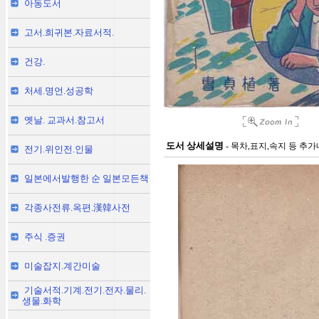
아동도서
고서.희귀본.자료서적.
건강.
처세.명언.성공학
옛날. 교과서.참고서
도서 상세설명
- 목차,표지,속지 등 추
전기.위인전.인물
일본에서발행한 순 일본모든책
각종사전류.옥편.漢韓사전
주식 .증권
미술잡지.계간미술
기술서적.기계.전기.전자.물리.
생물.화학