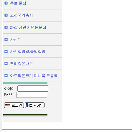
족보.문집
고전국역총서
화갑 정년 기념논문집
사상계
사진앨범및.졸업앨범
뿌리깊은나무
아주작은크기 미니북 모음책
아이디 :
PASS :