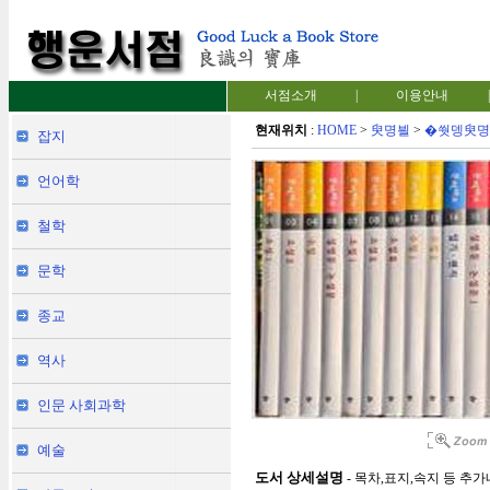
서점소개
|
이용안내
|
현재위치
:
HOME
>
臾명븰
>
�쒓뎅臾명
잡지
언어학
철학
문학
종교
역사
인문 사회과학
예술
도서 상세설명
- 목차,표지,속지 등 추