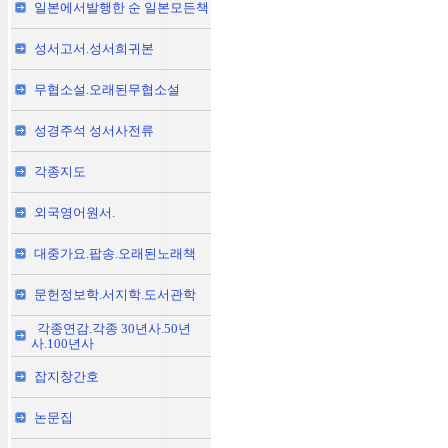
일본에서발행한 순 일본모든책
성서고서.성서희귀본
무협소설.오래된무협소설
성경주석 성서사전류
각종지도
외국영어원서.
대중가요.팝송.오래된노래책
문헌정보학.서지학.도서관학
각종연감.각종 30년사.50년
사.100년사
잡지창간호
논문집