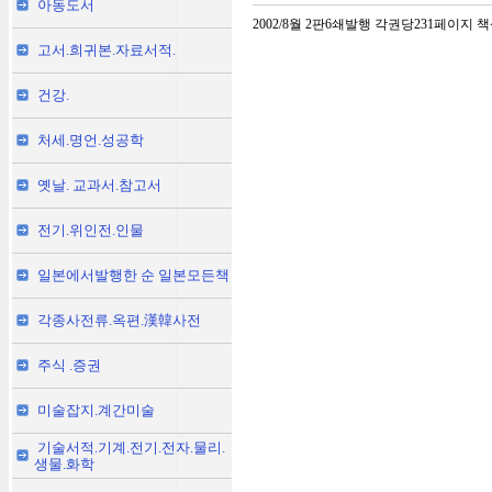
아동도서
2002/8월 2판6쇄발행 각권당231페이
고서.희귀본.자료서적.
건강.
처세.명언.성공학
옛날. 교과서.참고서
전기.위인전.인물
일본에서발행한 순 일본모든책
각종사전류.옥편.漢韓사전
주식 .증권
미술잡지.계간미술
기술서적.기계.전기.전자.물리.
생물.화학