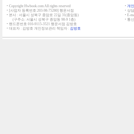
ㆍ
Copyright Hwbook.com All rights reserved
ㆍ
개
ㆍ
[사업자 등록번호:203-98-75280] 행운서점
ㆍ
상담,
ㆍ
본사 : 서울시 성북구 종암로 22길 31(종암동)
ㆍ
E-ma
(구주소: 서울시 성북구 종암동 98-9 1층)
ㆍ
통신
ㆍ
핸드폰번호 010-9115-3521 행운서점 김방호
ㆍ
대표자 : 김방호 개인정보관리 책임자 :
김방호