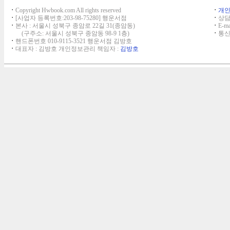
ㆍ
Copyright Hwbook.com All rights reserved
ㆍ
개
ㆍ
[사업자 등록번호:203-98-75280] 행운서점
ㆍ
상담,
ㆍ
본사 : 서울시 성북구 종암로 22길 31(종암동)
ㆍ
E-ma
(구주소: 서울시 성북구 종암동 98-9 1층)
ㆍ
통신
ㆍ
핸드폰번호 010-9115-3521 행운서점 김방호
ㆍ
대표자 : 김방호 개인정보관리 책임자 :
김방호