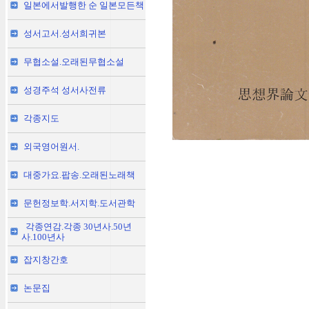
일본에서발행한 순 일본모든책
성서고서.성서희귀본
무협소설.오래된무협소설
성경주석 성서사전류
각종지도
외국영어원서.
대중가요.팝송.오래된노래책
문헌정보학.서지학.도서관학
각종연감.각종 30년사.50년
사.100년사
잡지창간호
논문집