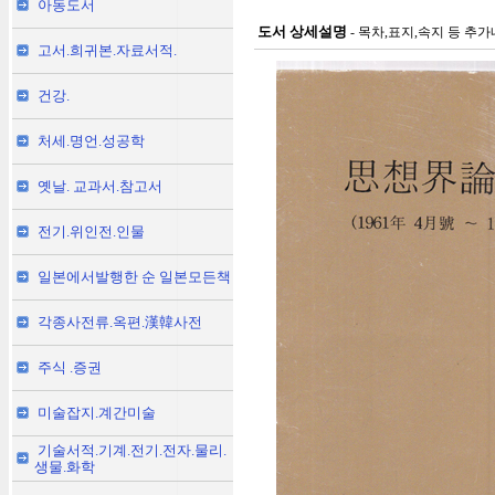
아동도서
도서 상세설명
- 목차,표지,속지 등 추
고서.희귀본.자료서적.
건강.
처세.명언.성공학
옛날. 교과서.참고서
전기.위인전.인물
일본에서발행한 순 일본모든책
각종사전류.옥편.漢韓사전
주식 .증권
미술잡지.계간미술
기술서적.기계.전기.전자.물리.
생물.화학