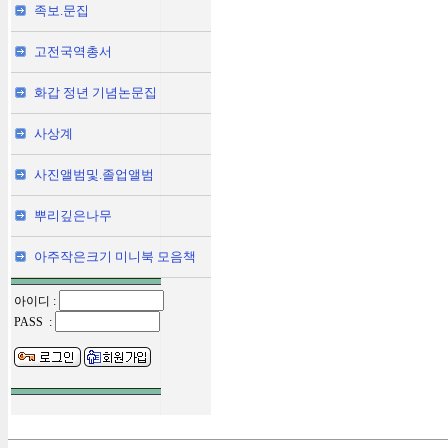
족보.문집
고전국역총서
화갑 정년 기념논문집
사상계
사진앨범및.졸업앨범
뿌리깊은나무
아주작은크기 미니북 모음책
아이디 :
PASS :