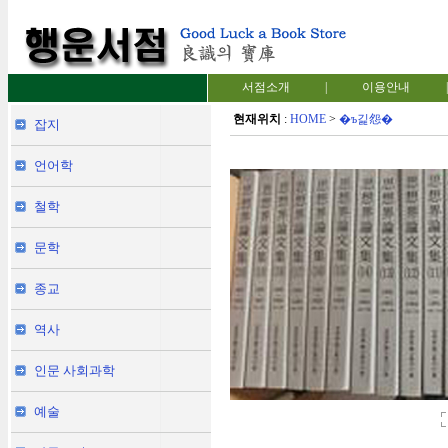
서점소개
|
이용안내
|
현재위치
:
HOME
>
�ъ긽怨�
잡지
언어학
철학
문학
종교
역사
인문 사회과학
예술