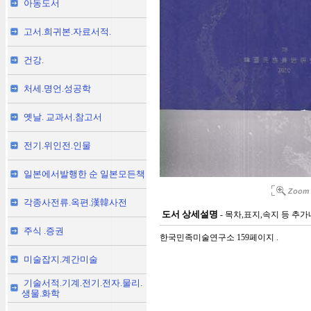
아동도서
고서.희귀본.자료서적.
건강.
처세.명언.성공학
옛날. 교과서.참고서
전기.위인전.인물
일본에서발행한 순 일본모든책
각종사전류.옥편.漢韓사전
도서 상세설명
- 목차,표지,속지 등 추
주식 .증권
한국민족미술연구소 159페이지 .
미술잡지.계간미술
기술서적.기계.전기.전자.물리.
생물.화학