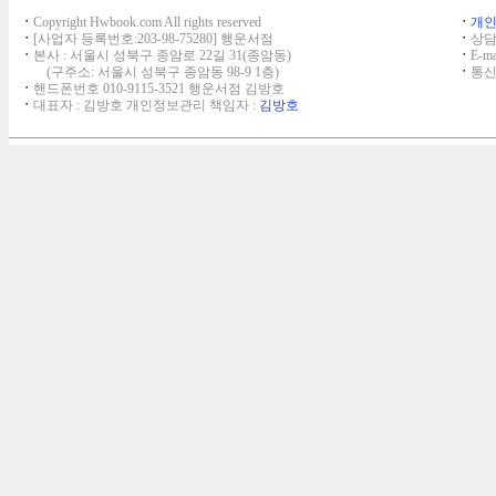
ㆍ
Copyright Hwbook.com All rights reserved
ㆍ
개
ㆍ
[사업자 등록번호:203-98-75280] 행운서점
ㆍ
상담,
ㆍ
본사 : 서울시 성북구 종암로 22길 31(종암동)
ㆍ
E-ma
(구주소: 서울시 성북구 종암동 98-9 1층)
ㆍ
통신
ㆍ
핸드폰번호 010-9115-3521 행운서점 김방호
ㆍ
대표자 : 김방호 개인정보관리 책임자 :
김방호