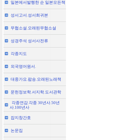
일본에서발행한 순 일본모든책
성서고서.성서희귀본
무협소설.오래된무협소설
성경주석 성서사전류
각종지도
외국영어원서.
대중가요.팝송.오래된노래책
문헌정보학.서지학.도서관학
각종연감.각종 30년사.50년
사.100년사
잡지창간호
논문집