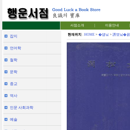
서점소개
|
이용안내
|
현재위치
:
HOME
>
�덉닠
>
誘몄닠�꾨
잡지
언어학
철학
문학
종교
역사
인문 사회과학
예술