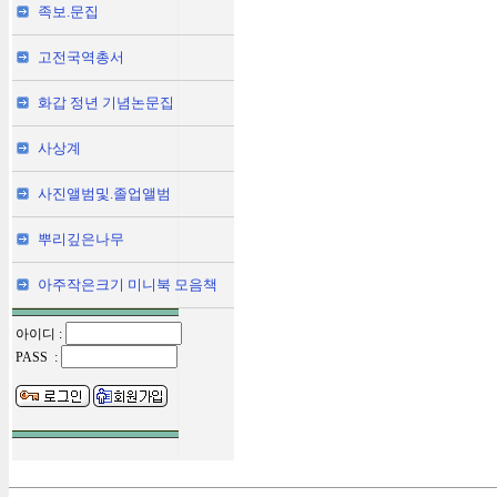
족보.문집
고전국역총서
화갑 정년 기념논문집
사상계
사진앨범및.졸업앨범
뿌리깊은나무
아주작은크기 미니북 모음책
아이디 :
PASS :