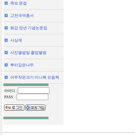
족보.문집
고전국역총서
화갑 정년 기념논문집
사상계
사진앨범및.졸업앨범
뿌리깊은나무
아주작은크기 미니북 모음책
아이디 :
PASS :