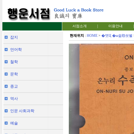
서점소개
|
이용안내
|
현재위치
:
HOME
>
�몃Ц �ы쉶怨쇳븰
잡지
언어학
철학
문학
종교
역사
인문 사회과학
예술