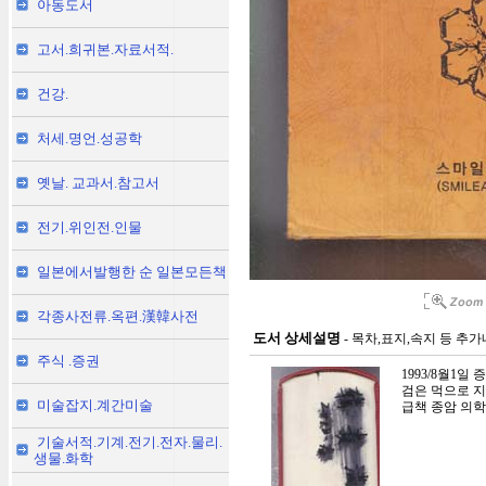
아동도서
고서.희귀본.자료서적.
건강.
처세.명언.성공학
옛날. 교과서.참고서
전기.위인전.인물
일본에서발행한 순 일본모든책
각종사전류.옥편.漢韓사전
도서 상세설명
- 목차,표지,속지 등 추
주식 .증권
1993/8월1
검은 먹으로 지
미술잡지.계간미술
급책 종암 의학
기술서적.기계.전기.전자.물리.
생물.화학