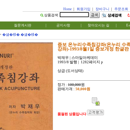
Home
|
회원가입
|
장바구니
|
주문조회
상품검색
질문게시판
|
공지사항
|
찾아오시는 길
|
E-
>
�섏�移�.�섏�移�
증보 온누리수족침강좌(온누리 수
강좌)-1993/8월1일 증보개정 한글판
박재우 |
스마일아케데미
1993/8 발행 |
1282페이지 p
상급 (도서상태)
정가 :
100,000
원
판매가격 :
50,000원
품절된 상품입니다