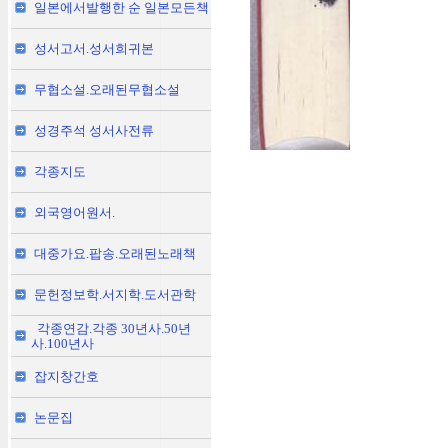
일본에서발행한 순 일본모든책
성서고서.성서희귀본
무협소설.오래된무협소설
성경주석 성서사전류
각종지도
외국영어원서.
대중가요.팝송.오래된노래책
문헌정보학.서지학.도서관학
각종연감.각종 30년사.50년
사.100년사
잡지창간호
논문집