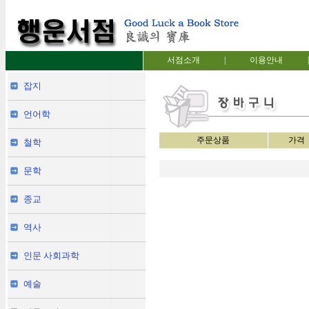
서점소개
|
이용안내
|
잡지
언어학
주문상품
가격
철학
문학
종교
역사
인문 사회과학
예술