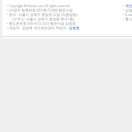
ㆍ
Copyright Hwbook.com All rights reserved
ㆍ
개
ㆍ
[사업자 등록번호:203-98-75280] 행운서점
ㆍ
상담,
ㆍ
본사 : 서울시 성북구 종암로 22길 31(종암동)
ㆍ
E-ma
(구주소: 서울시 성북구 종암동 98-9 1층)
ㆍ
통신
ㆍ
핸드폰번호 010-9115-3521 행운서점 김방호
ㆍ
대표자 : 김방호 개인정보관리 책임자 :
김방호