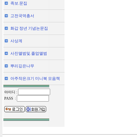
족보.문집
고전국역총서
화갑 정년 기념논문집
사상계
사진앨범및.졸업앨범
뿌리깊은나무
아주작은크기 미니북 모음책
아이디 :
PASS :