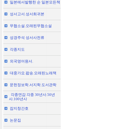
일본에서발행한 순 일본모든책
성서고서.성서희귀본
무협소설.오래된무협소설
성경주석 성서사전류
각종지도
외국영어원서.
대중가요.팝송.오래된노래책
문헌정보학.서지학.도서관학
각종연감.각종 30년사.50년
사.100년사
잡지창간호
논문집