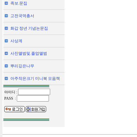
족보.문집
고전국역총서
화갑 정년 기념논문집
사상계
사진앨범및.졸업앨범
뿌리깊은나무
아주작은크기 미니북 모음책
아이디 :
PASS :