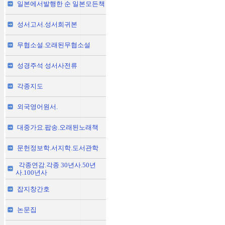
일본에서발행한 순 일본모든책
성서고서.성서희귀본
무협소설.오래된무협소설
성경주석 성서사전류
각종지도
외국영어원서.
대중가요.팝송.오래된노래책
문헌정보학.서지학.도서관학
각종연감.각종 30년사.50년
사.100년사
잡지창간호
논문집