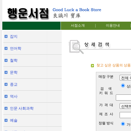
서점소개
|
이용안내
|
잡지
언어학
철학
찾고 싶은 상품의 상품
문학
매장 구분
종교
상
검 색
키 워 드
역사
가 격 대
인문 사회과학
제 조 사
예술
정렬 방식
가