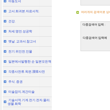
아동도서
고서.희귀본.자료서적.
여러개의 검색어로 상
건강.
다중검색어 입력 :
처세.명언.성공학
다중검색어 입력예
옛날. 교과서.참고서
전기.위인전.인물
일본에서발행한 순 일본모든책
각종사전류.옥편.漢韓사전
주식 .증권
미술잡지.계간미술
기술서적.기계.전기.전자.물리.
생물.화학