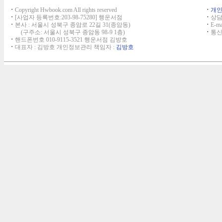
ㆍ
Copyright Hwbook.com All rights reserved
ㆍ
개
ㆍ
[사업자 등록번호:203-98-75280] 행운서점
ㆍ
상담,
ㆍ
본사 : 서울시 성북구 종암로 22길 31(종암동)
ㆍ
E-ma
(구주소: 서울시 성북구 종암동 98-9 1층)
ㆍ
통신
ㆍ
핸드폰번호 010-9115-3521 행운서점 김방호
ㆍ
대표자 : 김방호 개인정보관리 책임자 :
김방호