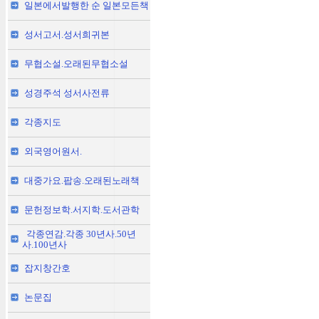
일본에서발행한 순 일본모든책
성서고서.성서희귀본
무협소설.오래된무협소설
성경주석 성서사전류
각종지도
외국영어원서.
대중가요.팝송.오래된노래책
문헌정보학.서지학.도서관학
각종연감.각종 30년사.50년
사.100년사
잡지창간호
논문집