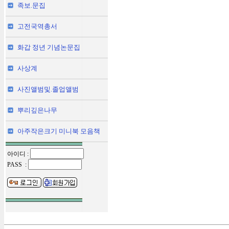
족보.문집
고전국역총서
화갑 정년 기념논문집
사상계
사진앨범및.졸업앨범
뿌리깊은나무
아주작은크기 미니북 모음책
아이디 :
PASS :