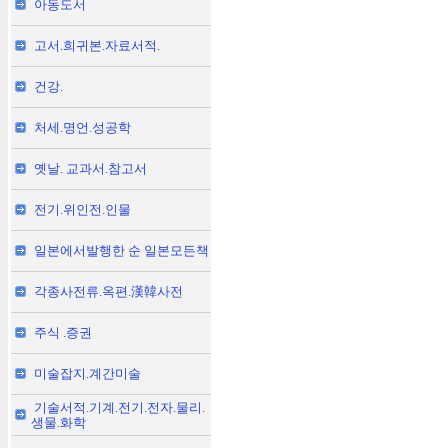
아동도서
고서.희귀본.자료서적.
건강.
처세.명언.성공학
옛날. 교과서.참고서
전기.위인전.인물
일본에서발행한 순 일본모든책
각종사전류.옥편.漢韓사전
주식 .증권
미술잡지.계간미술
기술서적.기계.전기.전자.물리.
생물.화학