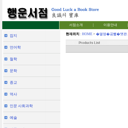
서점소개
|
이용안내
|
현재위치
:
HOME
>
�멸뎅�곸뼱�먯꽌.
잡지
언어학
철학
문학
종교
역사
인문 사회과학
예술