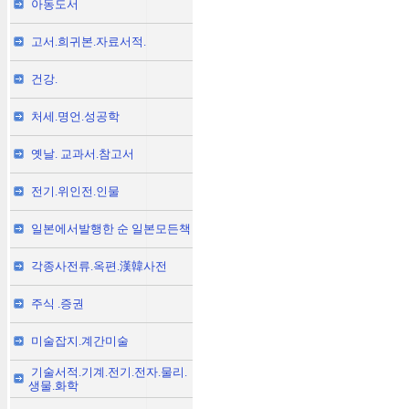
아동도서
고서.희귀본.자료서적.
건강.
처세.명언.성공학
옛날. 교과서.참고서
전기.위인전.인물
일본에서발행한 순 일본모든책
각종사전류.옥편.漢韓사전
주식 .증권
미술잡지.계간미술
기술서적.기계.전기.전자.물리.
생물.화학