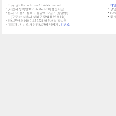
ㆍ
Copyright Hwbook.com All rights reserved
ㆍ
개
ㆍ
[사업자 등록번호:203-98-75280] 행운서점
ㆍ
상담,
ㆍ
본사 : 서울시 성북구 종암로 22길 31(종암동)
ㆍ
E-ma
(구주소: 서울시 성북구 종암동 98-9 1층)
ㆍ
통신
ㆍ
핸드폰번호 010-9115-3521 행운서점 김방호
ㆍ
대표자 : 김방호 개인정보관리 책임자 :
김방호