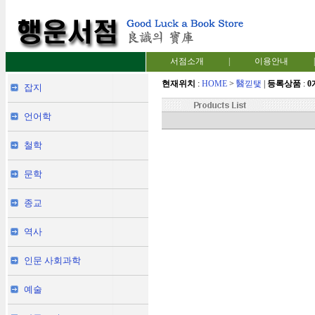
서점소개
|
이용안내
|
현재위치
:
HOME
>
醫낃탳
|
등록상품
:
0
잡지
언어학
철학
문학
종교
역사
인문 사회과학
예술