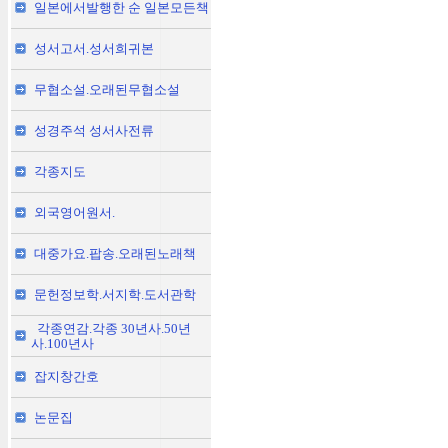
일본에서발행한 순 일본모든책
성서고서.성서희귀본
무협소설.오래된무협소설
성경주석 성서사전류
각종지도
외국영어원서.
대중가요.팝송.오래된노래책
문헌정보학.서지학.도서관학
각종연감.각종 30년사.50년
사.100년사
잡지창간호
논문집