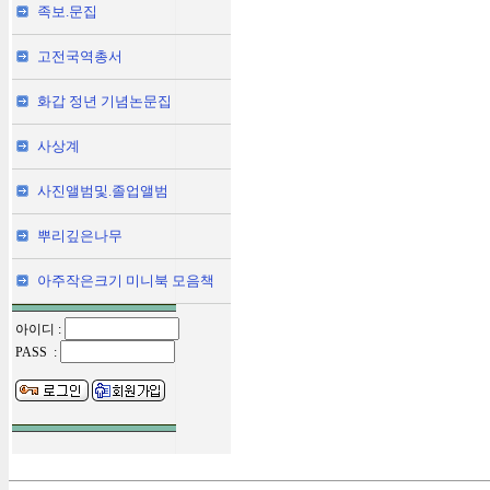
족보.문집
고전국역총서
화갑 정년 기념논문집
사상계
사진앨범및.졸업앨범
뿌리깊은나무
아주작은크기 미니북 모음책
아이디 :
PASS :