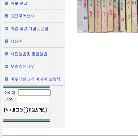
족보.문집
고전국역총서
화갑 정년 기념논문집
사상계
사진앨범및.졸업앨범
뿌리깊은나무
아주작은크기 미니북 모음책
아이디 :
PASS :