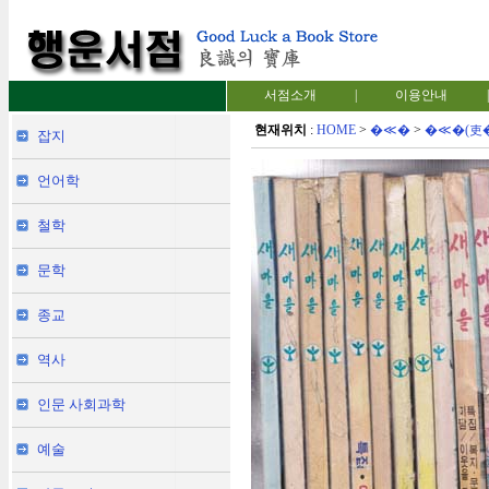
서점소개
|
이용안내
|
현재위치
:
HOME
>
�≪�
>
�≪�(吏
잡지
언어학
철학
문학
종교
역사
인문 사회과학
예술