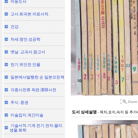
아동도서
고서.희귀본.자료서적.
건강.
처세.명언.성공학
옛날. 교과서.참고서
전기.위인전.인물
일본에서발행한 순 일본모든책
각종사전류.옥편.漢韓사전
주식 .증권
도서 상세설명
- 목차,표지,속지 등 추
미술잡지.계간미술
기술서적.기계.전기.전자.물리.
생물.화학