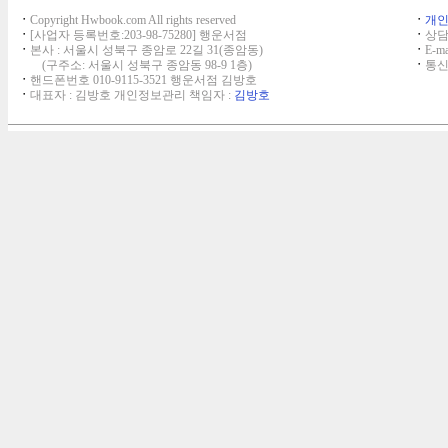
ㆍ
Copyright Hwbook.com All rights reserved
ㆍ
개
ㆍ
[사업자 등록번호:203-98-75280] 행운서점
ㆍ
상담,
ㆍ
본사 : 서울시 성북구 종암로 22길 31(종암동)
ㆍ
E-ma
(구주소: 서울시 성북구 종암동 98-9 1층)
ㆍ
통신
ㆍ
핸드폰번호 010-9115-3521 행운서점 김방호
ㆍ
대표자 : 김방호 개인정보관리 책임자 :
김방호