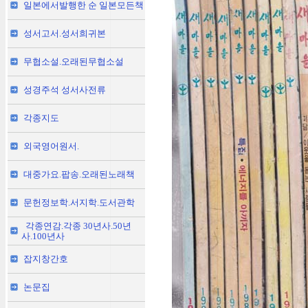
일본에서발행한 순 일본모든책
성서고서.성서희귀본
무협소설.오래된무협소설
성경주석 성서사전류
각종지도
외국영어원서.
대중가요.팝송.오래된노래책
문헌정보학.서지학.도서관학
각종연감.각종 30년사.50년
사.100년사
잡지창간호
논문집