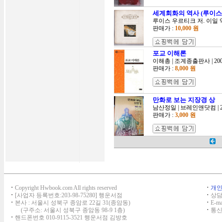
세계회화의 역사 (루이스 우
루이스 우르티크 저. 이일 역 
판매가 :
10,000 원
포교 이해론
이해총 | 조계종출판사 | 200
판매가 :
8,000 원
만화로 보는 지장경 상
남산정일 | 브레인앤닷컴 | 20
판매가 :
3,000 원
ㆍ
Copyright Hwbook.com All rights reserved
ㆍ
개
ㆍ
[사업자 등록번호:203-98-75280] 행운서점
ㆍ
상담,
ㆍ
본사 : 서울시 성북구 종암로 22길 31(종암동)
ㆍ
E-ma
(구주소: 서울시 성북구 종암동 98-9 1층)
ㆍ
통신
ㆍ
핸드폰번호 010-9115-3521 행운서점 김방호