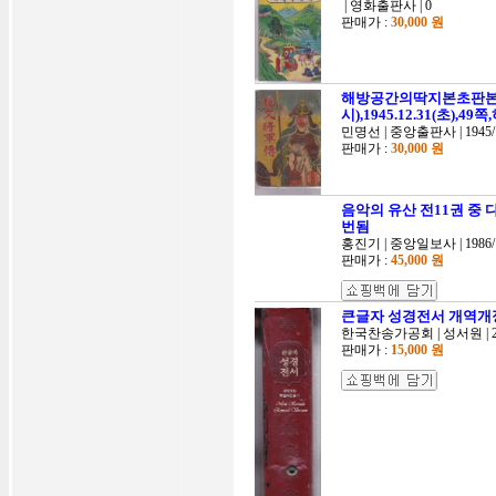
| 영화출판사 | 0
판매가 :
30,000 원
해방공간의딱지본초판본-
시),1945.12.31(초),4
민명선 | 중앙출판사 | 1945/
판매가 :
30,000 원
음악의 유산 전11권 중 
번됨
홍진기 | 중앙일보사 | 1986/
판매가 :
45,000 원
큰글자 성경전서 개역개
한국찬송가공회 | 성서원 | 20
판매가 :
15,000 원