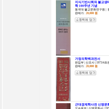
지식기반사회와 불교생태학 
학 100주년 기념
동국대 불교문화연구원 | 동국
판매가 :
20,000 원
가정의학백과전서
편집부 | 신조사 | 1973/4초
판매가 :
20,000 원
근대경제학사전 신명문화사
오승윤외 | 신명문화사 | 195