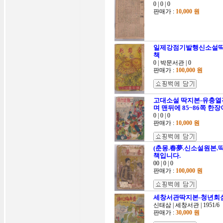
0 | 0 | 0
판매가 :
10,000 원
일제강점기발행신소설띡지
책
0 | 박문서관 | 0
판매가 :
100,000 원
고대소설 딱지본-유충열
며 맨뒤에 85~86쪽 
0 | 0 | 0
판매가 :
10,000 원
(춘몽.春夢.신소설원본.딱
책입니다.
00 | 0 | 0
판매가 :
100,000 원
세창서관딱지본-청년회심곡(
신태삼 | 세창서관 | 1951/6
판매가 :
30,000 원