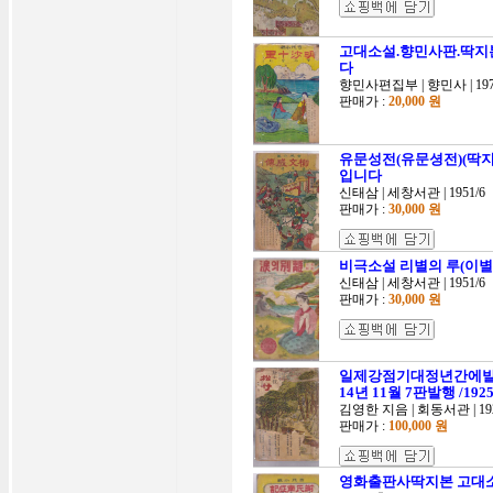
고대소설.향민사판.딱지본-
다
향민사편집부 | 향민사 | 197
판매가 :
20,000 원
유문성전(유문셩전)(딱지본
입니다
신태삼 | 세창서관 | 1951/6
판매가 :
30,000 원
비극소설 리별의 루(이별의 
신태삼 | 세창서관 | 1951/6
판매가 :
30,000 원
일제강점기대정년간에발행
14년 11월 7판발행 /192
김영한 지음 | 회동서관 | 192
판매가 :
100,000 원
영화출판사딱지본 고대소