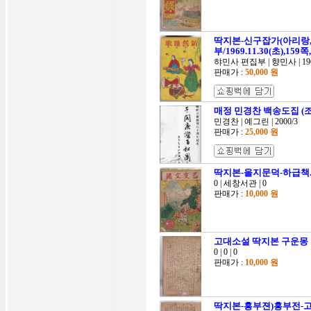
딱지본-신구잡가(아리랑
부/1969.11.30(초),159쪽,
햐민사 편집부 | 향민사 | 196
판매가 :
50,000 원
매정 민경찬 백송도집 (
민경찬 | 예그린 | 2000/3
판매가 :
25,000 원
딱지본-을지문덕-하급책.
0 | 세창서관 | 0
판매가 :
10,000 원
고대소설 딱지본 구운몽
0 | 0 | 0
판매가 :
10,000 원
딱지본-흥부젼)흥부전-