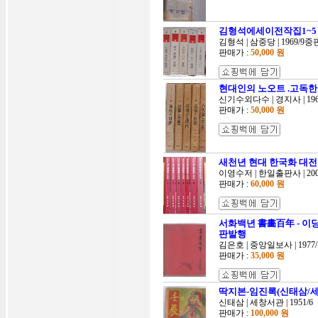
김형석에세이전작집1~5 
김형석 | 삼중당 | 1969/9중
판매가 :
50,000 원
현대인의 노오트 .고독한 
신기수외다수 | 경지사 | 19
판매가 :
50,000 원
새천년 현대 한국화 대전집
이영수저 | 한일출판사 | 20
판매가 :
60,000 원
서화백년 書畵百年 - 이당
판발행
김은호 | 중앙일보사 | 1977
판매가 :
35,000 원
딱지본-임진록(신태삼/세창서
신태삼 | 세창서관 | 1951/6
판매가 :
100,000 원