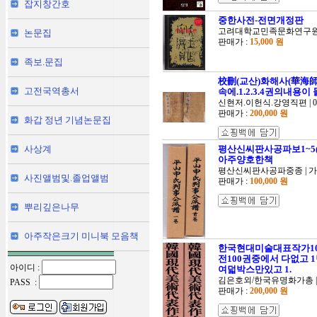
잡지창간호
중한사전-전면개정판
고려대학교민족문화연구원 | 
논문집
판매가 :
15,000 원
족보.문집
校刪(교산)화해사(華海師)고
고전국역총서
속에.1.2.3.4권의내용이
신현저.이헌식.강영직편 | 0 |
판매가 :
200,000 원
화갑 정년 기념논문집
사상계
평산신씨판사공파보1~5(
아주양호한책
평산신씨판사공파중종 | 가승미
사진앨범및.졸업앨범
판매가 :
100,000 원
뿌리깊은나무
아주작은크기 미니북 모음책
한국현대미술대표작가10
전100권중에서 다없고 1번.
아이디 :
여덟박스만있고 1.
김은호외/한국유명화가총 | 금
PASS :
판매가 :
200,000 원