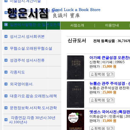
미술잡지.계간미술
기술서적.기계.전기.전자.물리.
생물.화학
일본에서발행한 순 일본모든책
서점소개
|
이용안내
|
성서고서.성서희귀본
신규도서
전체 등록상품
:
36,716
무협소설.오래된무협소설
아가페 큰글성경 오픈찬
성경주석 성서사전류
신현학 | 아가페 | 1996/5
판매가 :
15,000 원
각종지도
뉴톰슨 관주 주석성경 - 선
외국영어원서.
뉴톰슨 관주석성경 편찬위원회
판매가 :
25,000 원
대중가요.팝송.오래된노래책
문헌정보학.서지학.도서관학
엣센스 국어사전 (특장판,
이희승감수 | 민중서림 | 201
각종연감.각종 30년사.50년
판매가 :
15,000 원
사.100년사