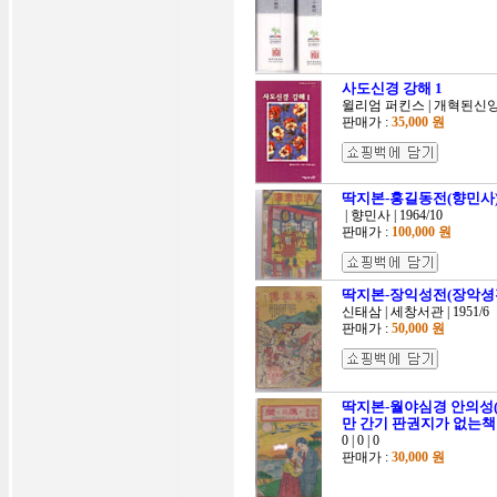
사도신경 강해 1
윌리엄 퍼킨스 | 개혁된신앙사 
판매가 :
35,000 원
딱지본-홍길동전(향민사)/1
| 향민사 | 1964/10
판매가 :
100,000 원
딱지본-장익성전(장악셩젼)(
신태삼 | 세창서관 | 1951/6
판매가 :
50,000 원
딱지본-월야심경 안의성
만 간기 판권지가 없는
0 | 0 | 0
판매가 :
30,000 원