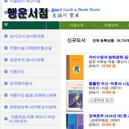
미술잡지.계간미술
기술서적.기계.전기.전자.물리.
생물.화학
일본에서발행한 순 일본모든책
서점소개
|
이용안내
|
성서고서.성서희귀본
신규도서
전체 등록상품
:
36,716
무협소설.오래된무협소설
자비수참과 법화참회-일
성경주석 성서사전류
일장 석혜능 엮음 | 봉선사 | 2
판매가 :
10,000 원
각종지도
외국영어원서.
황홀한 우산- 박효석 시
박효석 | 이랑 | 1987/11
판매가 :
20,000 원
대중가요.팝송.오래된노래책
문헌정보학.서지학.도서관학
경맥춘추 2020년 제5호
각종연감.각종 30년사.50년
| 경맥무화회 | 2020/5
사.100년사
판매가 :
10,000 원