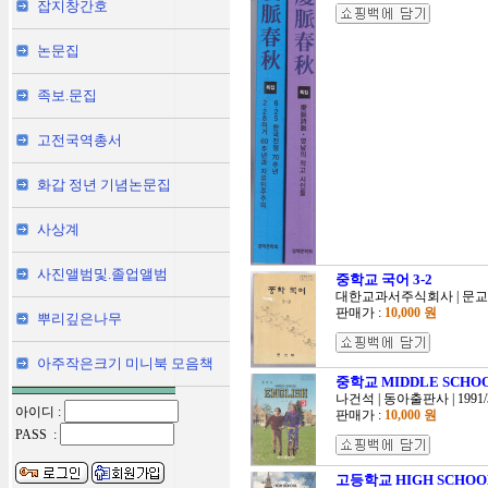
잡지창간호
논문집
족보.문집
고전국역총서
화갑 정년 기념논문집
사상계
사진앨범및.졸업앨범
중학교 국어 3-2
대한교과서주식회사 | 문교부 |
판매가 :
10,000 원
뿌리깊은나무
아주작은크기 미니북 모음책
중학교 MIDDLE SCHO
나건석 | 동아출판사 | 1991/
아이디 :
판매가 :
10,000 원
PASS :
고등학교 HIGH SCHOO