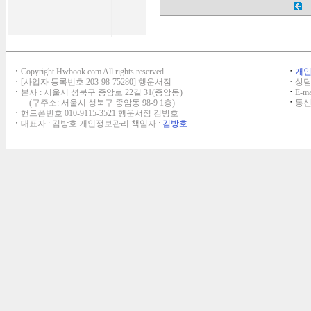
ㆍ
Copyright Hwbook.com All rights reserved
ㆍ
개
ㆍ
[사업자 등록번호:203-98-75280] 행운서점
ㆍ
상담,
ㆍ
본사 : 서울시 성북구 종암로 22길 31(종암동)
ㆍ
E-ma
(구주소: 서울시 성북구 종암동 98-9 1층)
ㆍ
통신
ㆍ
핸드폰번호 010-9115-3521 행운서점 김방호
ㆍ
대표자 : 김방호 개인정보관리 책임자 :
김방호