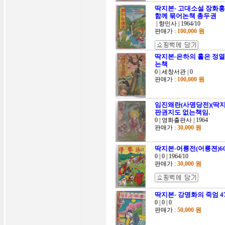
딱지본- 고대소설 장화홍련
함께 묶어논책 총두권
| 향민사 | 1964/10
판매가 :
100,000 원
딱지본-은하의 홀은 정열
는책
0 | 세창서관 | 0
판매가 :
100,000 원
임진왜란(사명당전)(딱지
판권지도 없는책임.
0 | 영화출판사 | 1964
판매가 :
30,000 원
딱지본-어룡전(어룡젼)6
0 | 0 | 1964/10
판매가 :
30,000 원
딱지본- 강명화의 죽엄 
0 | 0 | 0
판매가 :
50,000 원